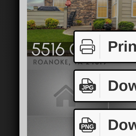
Prin
Dow
JPG
Dow
PNG