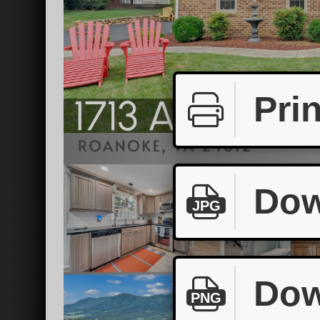
Prin
Dow
JPG
Dow
PNG