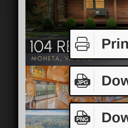
Prin
Dow
JPG
Dow
PNG