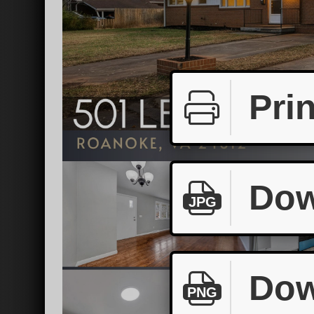
Prin
Dow
JPG
Dow
PNG